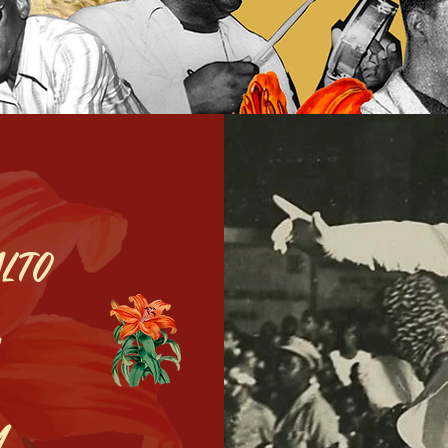
lto
m