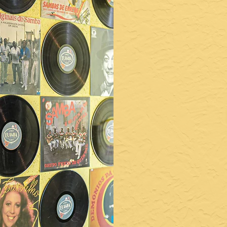
> Espaço
> Roda 
incríveis
> Atend
> Pacot
com o 
> Seleçã
mais fa