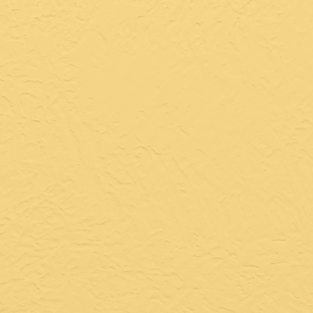
s exclusivos
de samba ao vivo com grupos
imento dedicado
es personalizados de acordo
seu orçamento
o especial das comidas e drinks
mosos do nosso cardápio