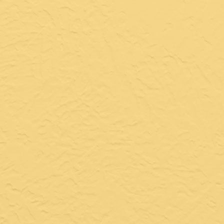
FESTA&SAMBA
Ambientes aberto e fechado, para qualquer clima;
Espaço para eventos corporativos, aniversários e
happy hours;
Equipe especializada;
Cardápio exclusivo com petiscos deliciosos;
Possibilidade de customizar o cardápio;
Drinks clássicos e exclusivos;
Samba ao vivo;