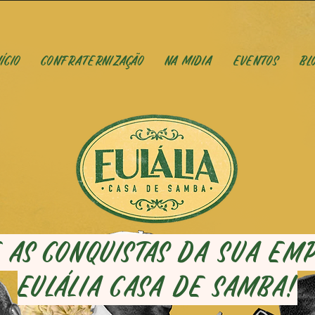
ício
Confraternização
Na Midia
Eventos
Bl
 as conquistas da sua em
Eulália Casa de Samba!