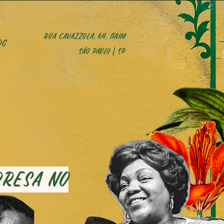
Rua cavazzola, 64, itaim
og
são paulo | SP
presa no